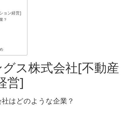
ション経営]
業？
め
グス株式会社[不動産
経営]
会社はどのような企業？