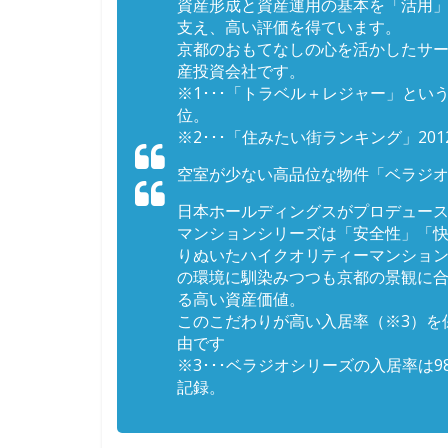
資産形成と資産運用の基本を「活用
支え、高い評価を得ています。
京都のおもてなしの心を活かしたサ
産投資会社です。
※1･･･「トラベル＋レジャー」という
位。
※2･･･「住みたい街ランキング」201
空室が少ない高品位な物件「ベラジ
日本ホールディングスがプロデュー
マンションシリーズは「安全性」「快
りぬいたハイクオリティーマンショ
の環境に馴染みつつも京都の景観に
る高い資産価値。
このこだわりが高い入居率（※3）を
由です
※3･･･ベラジオシリーズの入居率は9
記録。