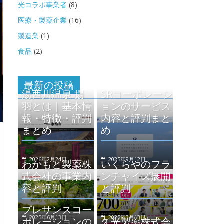
光コラボ事業者
(8)
医療・製薬企業
(16)
製造業
(1)
食品
(2)
最新の投稿
湯西川温泉 揚
SRコーポレーシ
羽とは｜基本情
ョンのサービス
報・特徴・評判
内容と評判まと
まとめ
め
2026年2月24日
2025年9月12日
わかもと製薬株
いくらやのフラ
式会社の事業内
ンチャイズ展開
容と評判
と評判
プレサンスコー
2025年6月13日
2025年3月13日
ポレーションの
久光製薬株式会