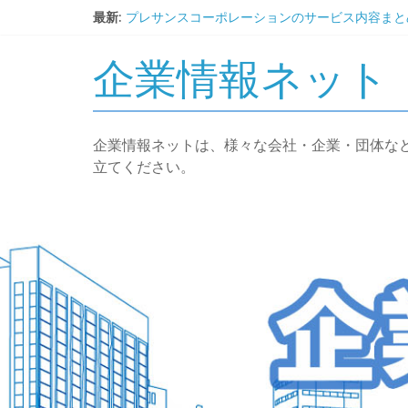
コ
最新:
プレサンスコーポレーションのサービス内容まと
ン
湯西川温泉 揚羽とは｜基本情報・特徴・評判ま
テ
SRコーポレーションのサービス内容と評判まと
企業情報ネット
ン
わかもと製薬株式会社の事業内容と評判
いくらやのフランチャイズ展開と評判
ツ
へ
企業情報ネットは、様々な会社・企業・団体な
ス
立てください。
キ
ッ
プ