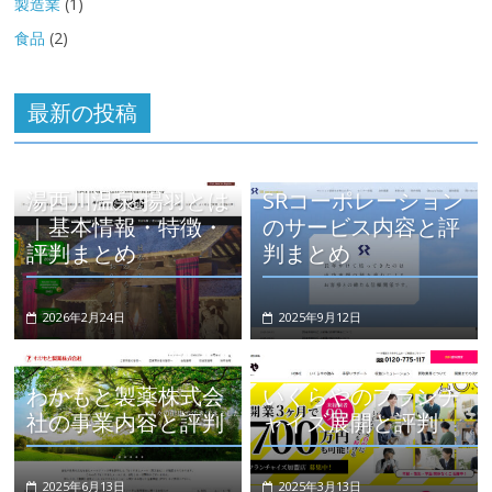
製造業
(1)
食品
(2)
最新の投稿
湯西川温泉 揚羽とは
SRコーポレーション
｜基本情報・特徴・
のサービス内容と評
評判まとめ
判まとめ
2026年2月24日
2025年9月12日
わかもと製薬株式会
いくらやのフランチ
社の事業内容と評判
ャイズ展開と評判
2025年6月13日
2025年3月13日