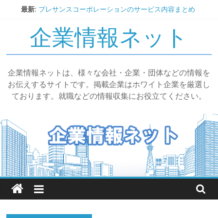
コ
最新:
プレサンスコーポレーションのサービス内容まとめ
ン
湯西川温泉 揚羽とは｜基本情報・特徴・評判まとめ
企業情報ネット
テ
SRコーポレーションのサービス内容と評判まとめ
ン
わかもと製薬株式会社の事業内容と評判
いくらやのフランチャイズ展開と評判
ツ
へ
企業情報ネットは、様々な会社・企業・団体などの情報を
ス
お伝えするサイトです。掲載企業はホワイト企業を厳選し
キ
ております。就職などの情報収集にお役立てください。
ッ
プ