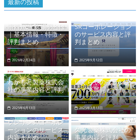
最新の投稿
湯西川温泉 揚羽とは
SRコーポレーション
｜基本情報・特徴・
のサービス内容と評
評判まとめ
判まとめ
2026年2月24日
2025年9月12日
わかもと製薬株式会
いくらやのフランチ
社の事業内容と評判
ャイズ展開と評判
2025年6月13日
2025年3月13日
プレサンスコーポレ
ーションのサービス
久光製薬株式会社の
内容まとめ
事業内容と評判