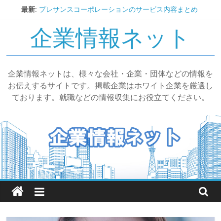
コ
最新:
プレサンスコーポレーションのサービス内容まとめ
ン
湯西川温泉 揚羽とは｜基本情報・特徴・評判まとめ
企業情報ネット
テ
SRコーポレーションのサービス内容と評判まとめ
ン
わかもと製薬株式会社の事業内容と評判
いくらやのフランチャイズ展開と評判
ツ
へ
企業情報ネットは、様々な会社・企業・団体などの情報を
ス
お伝えするサイトです。掲載企業はホワイト企業を厳選し
キ
ております。就職などの情報収集にお役立てください。
ッ
プ